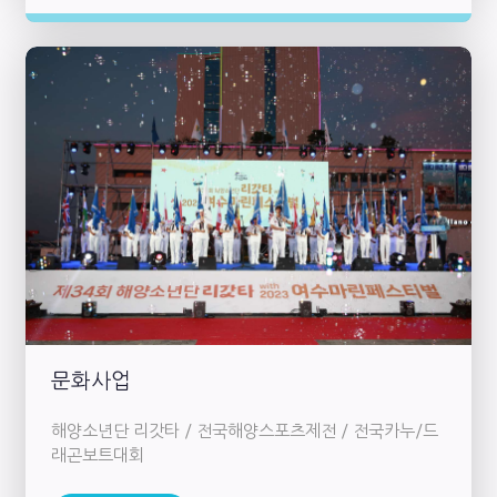
문화사업
해양소년단 리갓타 / 전국해양스포츠제전 / 전국카누/드
래곤보트대회