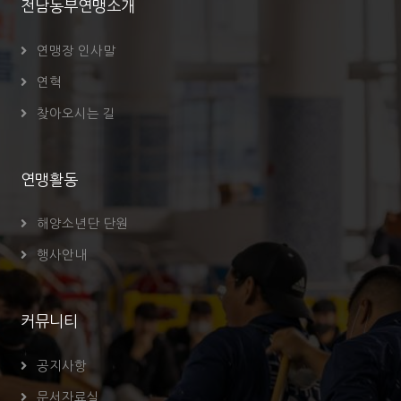
전남동부연맹소개
연맹장 인사말
연혁
찾아오시는 길
연맹활동
해양소년단 단원
행사안내
커뮤니티
공지사항
문서자료실