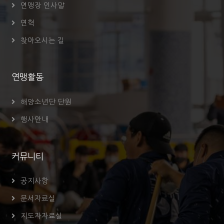
연맹장 인사말
연혁
찾아오시는 길
연맹활동
해양소년단 단원
행사안내
커뮤니티
공지사항
문서자료실
지도자자료실