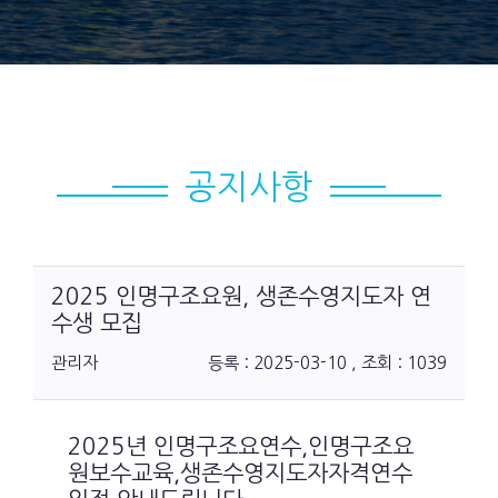
공지사항
2​0​2​5​ ​인​명​구​조​요​원​,​ ​생​존​수​영​지​도​자​ ​연​
수​생​ ​모​집
관리자
등록 : 2025-03-10 , 조회 : 1039
2025년 인명구조요연수,인명구조요
원보수교육,생존수영지도자자격연수